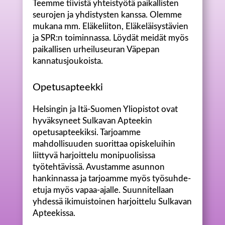
Teemme tiivistä yhteistyötä paikallisten
seurojen ja yhdistysten kanssa. Olemme
mukana mm. Eläkeliiton, Eläkeläisystävien
ja SPR:n toiminnassa. Löydät meidät myös
paikallisen urheiluseuran Väpepan
kannatusjoukoista.
Opetusapteekki
Helsingin ja Itä-Suomen Yliopistot ovat
hyväksyneet Sulkavan Apteekin
opetusapteekiksi. Tarjoamme
mahdollisuuden suorittaa opiskeluihin
liittyvä harjoittelu monipuolisissa
työtehtävissä. Avustamme asunnon
hankinnassa ja tarjoamme myös työsuhde-
etuja myös vapaa-ajalle. Suunnitellaan
yhdessä ikimuistoinen harjoittelu Sulkavan
Apteekissa.